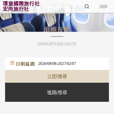
環遊國際旅行社
首頁
小三通旅遊
金廈旅遊
宏尚旅行社
金廈小三通~武夷山六日(自由行)
出團日期
出團日期
DEPARTURE DATE
日期區間