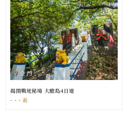
金門
揭開戰地秘境 大膽島4日遊
- - -