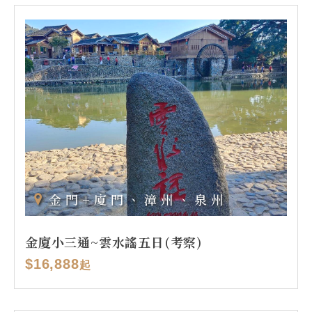
金門+廈門、漳州、泉州
金廈小三通~雲水謠五日(考察)
$16,888