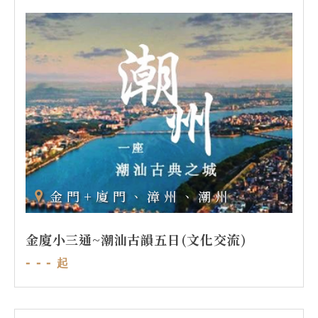
金門+廈門、漳州、潮州
金廈小三通~潮汕古韻五日(文化交流)
- - -