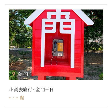
金門
小資去旅行~金門三日
- - -