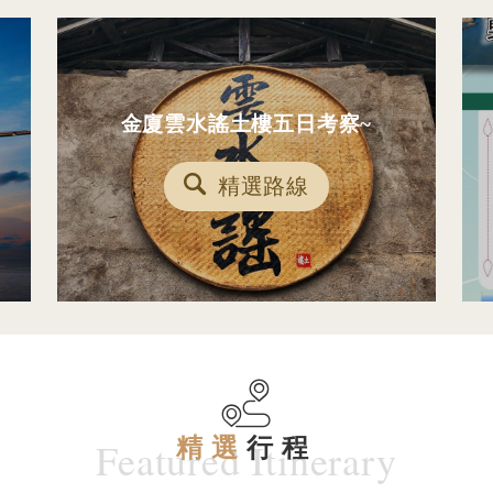
金廈雲水謠土樓五日考察~
精選路線
Featured Itinerary
精選
行程