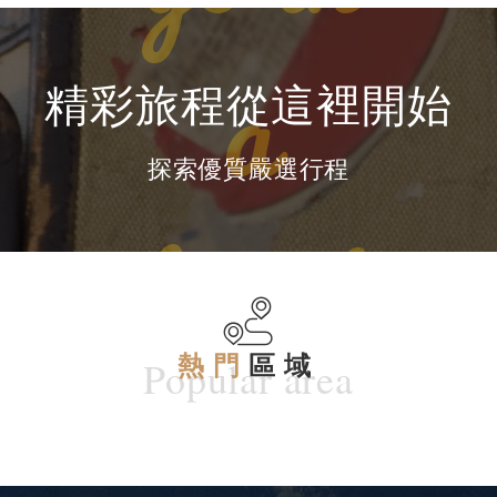
精彩旅程從這裡開始
探索優質嚴選行程
Popular area
熱門
區域